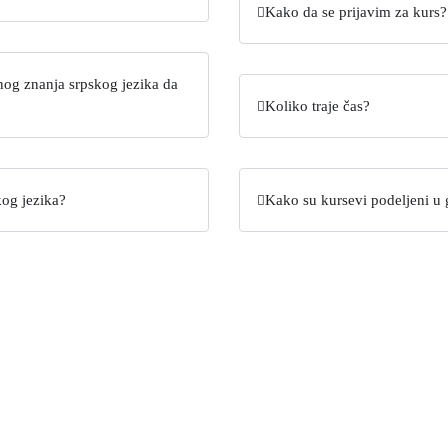
Kako da se prijavim za kurs?
og znanja srpskog jezika da
Koliko traje čas?
kog jezika?
Kako su kursevi podeljeni u