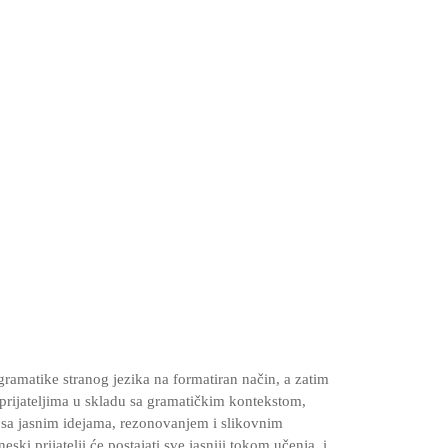
amatike stranog jezika na formatiran način, a zatim
rijateljima u skladu sa gramatičkim kontekstom,
, sa jasnim idejama, rezonovanjem i slikovnim
ki prijatelji će postajati sve jasniji tokom učenja, i