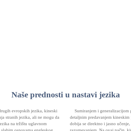
Naše prednosti u nastavi jezika
rugih evropskih jezika, kineski
Sumiranjem i generalizacijom gr
nja stranih jezika, ali ne mogu da
detaljnim predavanjem kineskim p
ezika na tržištu uglavnom
dobija se direktno i jasno učenje
no slabim osnovama engleskog
razumevanjem. Na ovaj način, kines