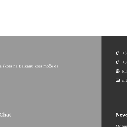
+3
+3
ka škola na Balkanu koja može da
ki
u
in
Chat
News
Molim