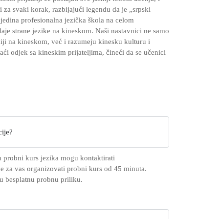
ti za svaki korak, razbijajući legendu da je „srpski
 jedina profesionalna jezička škola na celom
je strane jezike na kineskom. Naši nastavnici ne samo
i na kineskom, već i razumeju kinesku kulturu i
́i odjek sa kineskim prijateljima, čineći da se učenici
cije?
n probni kurs jezika mogu kontaktirati
će za vas organizovati probni kurs od 45 minuta.
nu besplatnu probnu priliku.