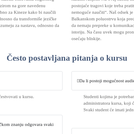
bzirom na gore navedenu
postojaće tragovi koje treba prati
sebno za Kineze kako bi naučili
nemoguće naučiti“. Naš odsek je
odnosno da transformiše jezičke
Balkanskom poluostrvu koja preda
azumeju za nastavu, odnosno da
da nemaju prepreke u komunikacij
istoriju. Na času uvek mogu pronac
osećaju bliskije.
Često postavljana pitanja o kursu
Da li postoji mogućnost audi
čestvovati u kursu.
Studenti kojima je potreba
administratora kursa, koji 
Svaki student će imati jed
ičkom znanju odgovara svaki