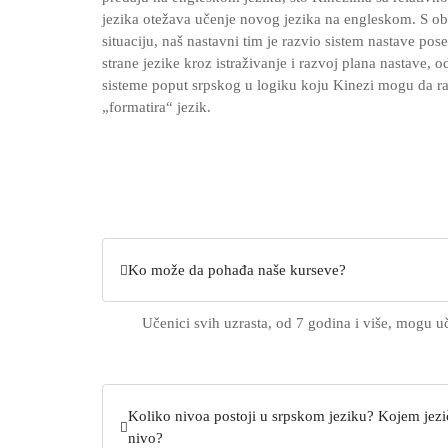
jezika otežava učenje novog jezika na engleskom. S o
situaciju, naš nastavni tim je razvio sistem nastave po
strane jezike kroz istraživanje i razvoj plana nastave, 
sisteme poput srpskog u logiku koju Kinezi mogu da r
„formatira“ jezik.
Ko može da pohađa naše kurseve?
Učenici svih uzrasta, od 7 godina i više, mogu u
Koliko nivoa postoji u srpskom jeziku? Kojem jez
nivo?