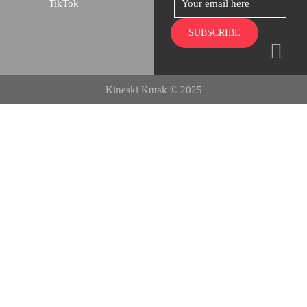
TikTok
Kineski Kutak © 2025
Početna
O nama
Kursevi
Dešavanja