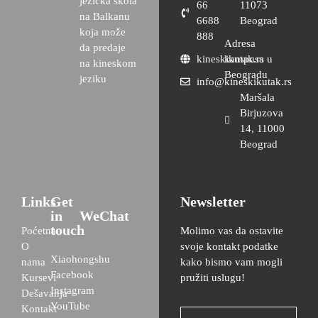
jezička škola
66
11073
na Balkanu
6688
Beograd
koja može
888
Adresa
da predaje
kineskikutak.rs
kampusa u
na kineskom
Beogradu
jeziku
info@kineskikutak.rs
Maršala
Birjuzova
14, 11000
Beograd
Links
Get
Newsletter
in
WeChat
touch
Poćetna
Molimo vas da ostavite
O
svoje kontakt podatke
Xiaohongshu
nama
kako bismo vam mogli
Facebook
Kursevi
pružiti uslugu!
Instagram
Dešavanja
YouTube
Kontakt