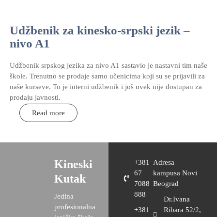
Udžbenik za kinesko-srpski jezik –
nivo A1
Udžbenik srpskog jezika za nivo A1 sastavio je nastavni tim naše
škole. Trenutno se prodaje samo učenicima koji su se prijavili za
naše kurseve. To je interni udžbenik i još uvek nije dostupan za
prodaju javnosti.
Read more
Kineski
+381
Adresa
67
kampusa Novi
Kutak
7088
Beograd
888
Jedina
Dr.Ivana
profesionalna
+381
Ribara 52/2,