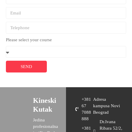
Please select your course
SEND
Kineski
+381
Adresa
67
kampusa Novi
Kutak
7088
Beograd
888
Jedina
Dr.Ivana
profesionalna
+381
Ribara 52/2,