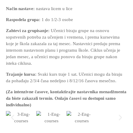
Način nastave:
nastava licem u lice
Raspodela grupa:
1 do 1/2-3 osobe
Zahtevi za grupisanje:
Učenici biraju grupe na osnovu
sopstvenih potreba za učenjem i vremena, i prema kursevima
koje je škola zakazala za taj mesec. Nastavnici predaju prema
internom nastavnom planu i programu škole. Ciklus učenja je
jedan mesec, a učenici mogu ponovo da biraju grupe nakon
isteka ciklusa.
Trajanje kursa:
Svaki kurs traje 1 sat. Učenici mogu da biraju
da pohađaju 2/3/4 časa nedeljno i 8/12/16 časova mesečno.
(Za intenzivne časove, kontaktirajte nastavnika menadžmenta
da biste zakazali termin. Onlajn časovi su dostupni samo
individualno)