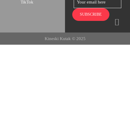
TikTok
Kineski Kutak © 2025
Početna
O nama
Kursevi
Dešavanja