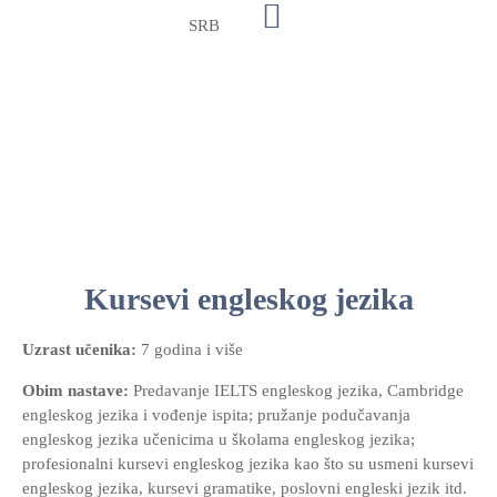
SRB
Kursevi engleskog jezika
Uzrast učenika:
7 godina i više
Obim nastave:
Predavanje IELTS engleskog jezika, Cambridge
engleskog jezika i vođenje ispita; pružanje podučavanja
engleskog jezika učenicima u školama engleskog jezika;
profesionalni kursevi engleskog jezika kao što su usmeni kursevi
engleskog jezika, kursevi gramatike, poslovni engleski jezik itd.