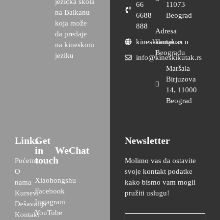
jezička škola
66
11073
na Balkanu
6688
Beograd
koja može
888
Adresa
da predaje
kineskikutak.rs
kampusa u
na kineskom
Beogradu
jeziku
info@kineskikutak.rs
Maršala
Birjuzova
14, 11000
Beograd
Links
Get
Newsletter
in
WeChat
touch
Poćetna
Molimo vas da ostavite
O
svoje kontakt podatke
Xiaohongshu
nama
kako bismo vam mogli
Facebook
Kursevi
pružiti uslugu!
Instagram
Dešavanja
YouTube
Kontakt