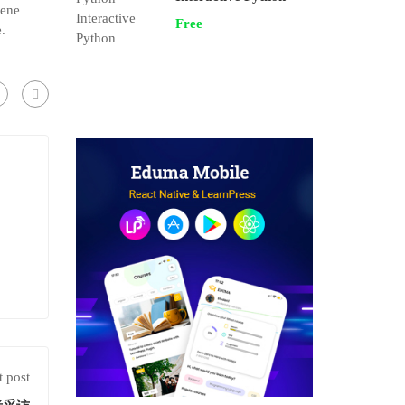
mene
Free
.
 post