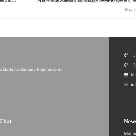
perator
习近平主席来塞高仿期间我校师生接受电视台记
May 8
+3
+3
ka škola na Balkanu koja može da
ki
u
in
Chat
News
Molim