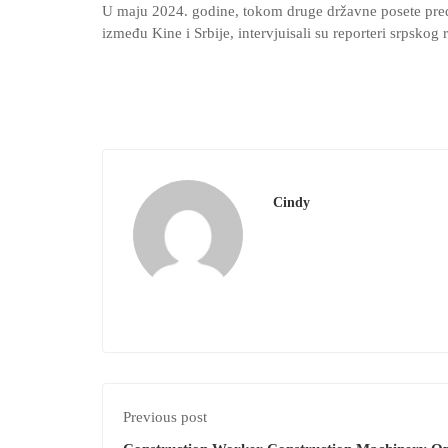
U maju 2024. godine, tokom druge državne posete preds
između Kine i Srbije, intervjuisali su reporteri srpskog 
Cindy
Previous post