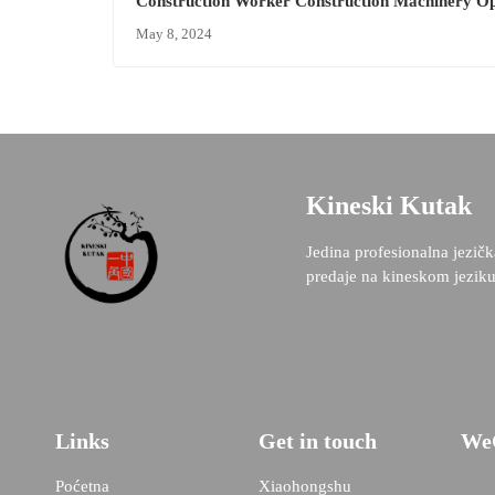
Construction Worker Construction Machinery O
Certification Exam
May 8, 2024
Kineski Kutak
Jedina profesionalna jezič
predaje na kineskom jezik
Links
Get in touch
We
Poćetna
Xiaohongshu