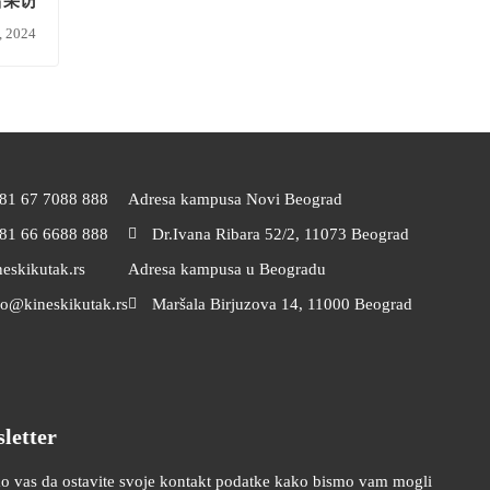
者采访
, 2024
81 67 7088 888
Adresa kampusa Novi Beograd
81 66 6688 888
Dr.Ivana Ribara 52/2, 11073 Beograd
neskikutak.rs
Adresa kampusa u Beogradu
fo@kineskikutak.rs
Maršala Birjuzova 14, 11000 Beograd
letter
o vas da ostavite svoje kontakt podatke kako bismo vam mogli