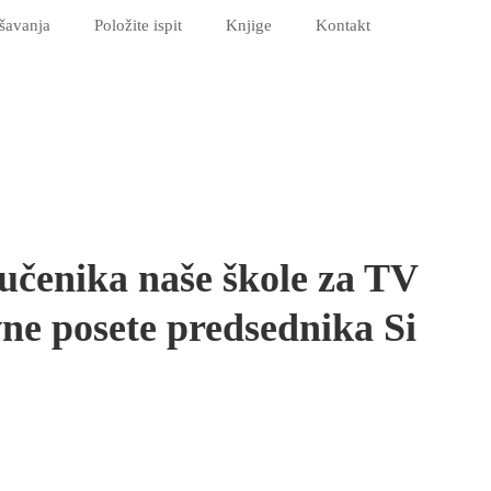
šavanja
Položite ispit
Knjige
Kontakt
 učenika naše škole za TV
ne posete predsednika Si