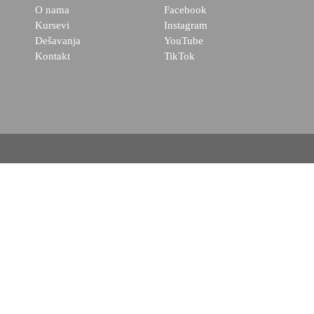
O nama
Facebook
Kursevi
Instagram
Dešavanja
YouTube
Kontakt
TikTok
Početna
O nama
Kursevi
Dešavanja
Položite ispit