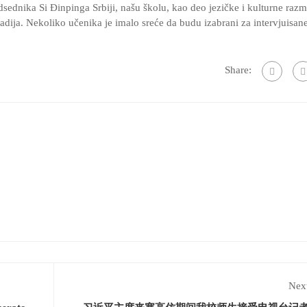
ednika Si Đinpinga Srbiji, našu školu, kao deo jezičke i kulturne raz
radija. Nekoliko učenika je imalo sreće da budu izabrani za intervjuisane
Share:
Next