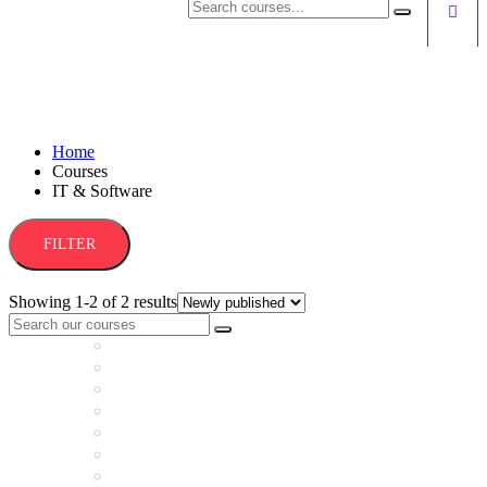
Acc
IT & Software
Home
Courses
IT & Software
FILTER
Showing 1-2 of 2 results