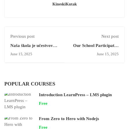
KineskiKutak
Previous post
Next post
Naša škola je učestvovala
Our School Participated
u pripremnim
in Preparatory Talks for
June 15, 2025
June 15, 2025
razgovorima za Kineski
the China Film Culture
filmski festival
Festival
POPULAR COURSES
Introduction LearnPress – LMS plugin
Free
From Zero to Hero with Nodejs
Free