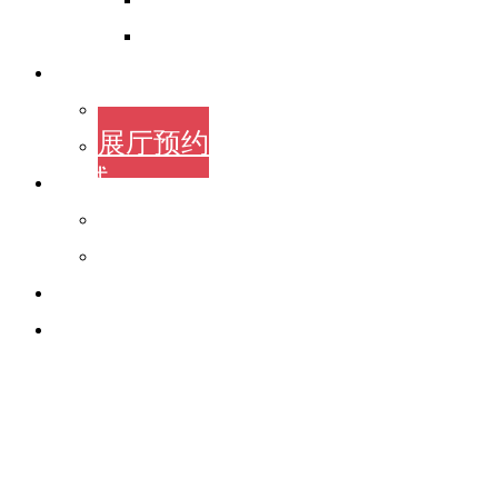
书画体验活动
活动事件
历史活动
展厅预约
考试
塞语等级考试
机械设备上岗证书考试
教材书籍
联系我们