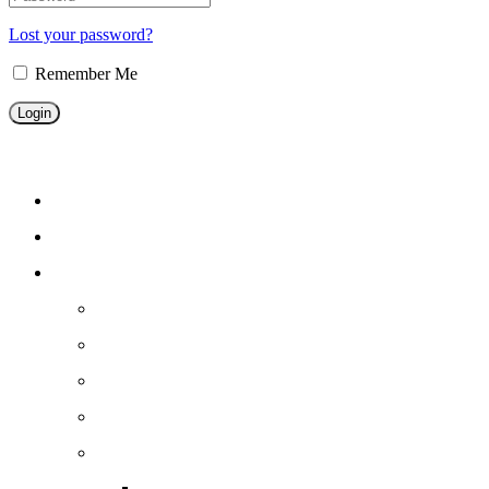
Lost your password?
Remember Me
主页
关于我们
课程设置
塞语课程
英语课程
中文课程
法语课程
中国书法和中国画
书画开放练习