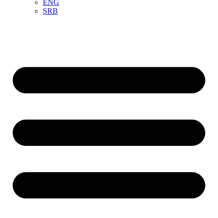
ENG
SRB