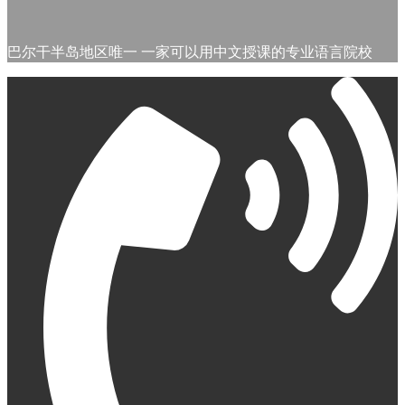
巴尔干半岛地区唯一 一家可以用中文授课的专业语言院校