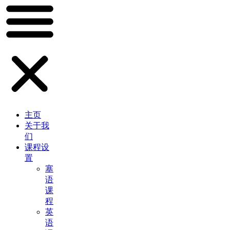
主页
关于我
们
课程设
置
塞
语
课
程
英
语